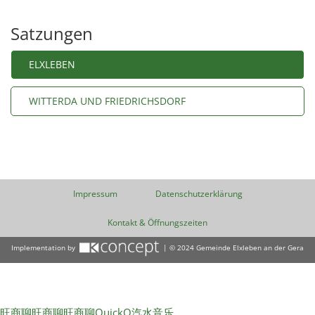
Satzungen
ELXLEBEN
WITTERDA UND FRIEDRICHSDORF
Impressum
Datenschutzerklärung
Kontakt & Öffnungszeiten
Implementation by
| © 2024 Gemeinde Elxleben an der Gera
旺商聊
旺商聊
旺商聊
QuickQ
汽水音乐