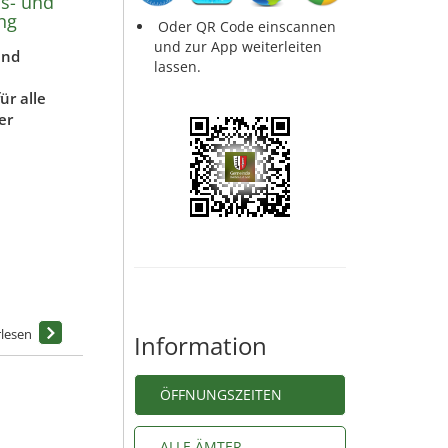
s- und
ng
Oder QR Code einscannen
und zur App weiterleiten
und
lassen.
ür alle
er
Information
ÖFFNUNGSZEITEN
ALLE ÄMTER