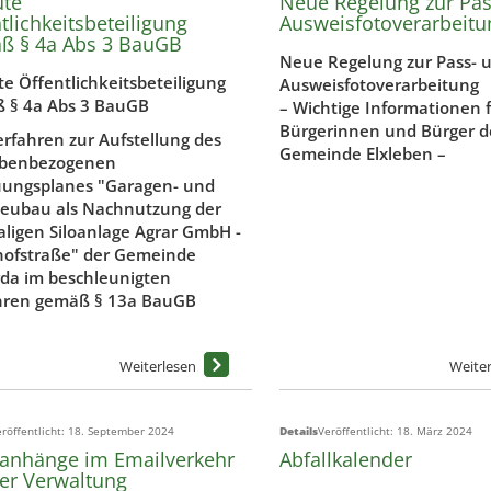
ute
Neue Regelung zur Pas
tlichkeitsbeteiligung
Ausweisfotoverarbeitu
ß § 4a Abs 3 BauGB
Neue Regelung zur Pass- 
e Öffentlichkeitsbeteiligung
Ausweisfotoverarbeitung
 § 4a Abs 3 BauGB
– Wichtige Informationen f
Bürgerinnen und Bürger d
rfahren zur Aufstellung des
Gemeinde Elxleben –
benbezogenen
ungsplanes "Garagen- und
eubau als Nachnutzung der
ligen Siloanlage Agrar GmbH -
ofstraße" der Gemeinde
rda im beschleunigten
hren gemäß § 13a BauGB
röffentlicht: 18. September 2024
Details
Veröffentlicht: 18. März 2024
ianhänge im Emailverkehr
Abfallkalender
er Verwaltung