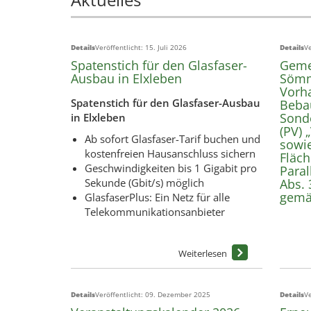
Details
Veröffentlicht: 15. Juli 2026
Details
Ve
Spatenstich für den Glasfaser-
Geme
Ausbau in Elxleben
Sömm
Vorh
Spatenstich für den Glasfaser-Ausbau
Beba
Sonde
in Elxleben
(PV) 
Ab sofort Glasfaser-Tarif buchen und
sowi
kostenfreien Hausanschluss sichern
Fläch
Geschwindigkeiten bis 1 Gigabit pro
Paral
Sekunde (Gbit/s) möglich
Abs. 
gemäß
GlasfaserPlus: Ein Netz für alle
Telekommunikationsanbieter
Details
Veröffentlicht: 09. Dezember 2025
Details
Ve