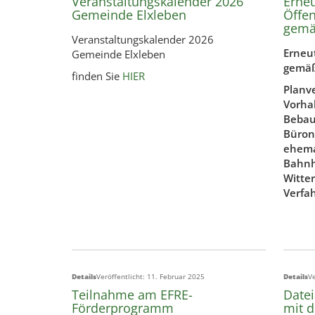
Veranstaltungskalender 2026
Erne
Gemeinde Elxleben
Öffen
gemä
Veranstaltungskalender 2026
Erneut
Gemeinde Elxleben
gemäß
finden Sie
HIER
Planve
Vorha
Bebau
Büron
ehema
Bahnh
Witte
Verfa
Details
Veröffentlicht: 11. Februar 2025
Details
Ve
Teilnahme am EFRE-
Date
Förderprogramm
mit d