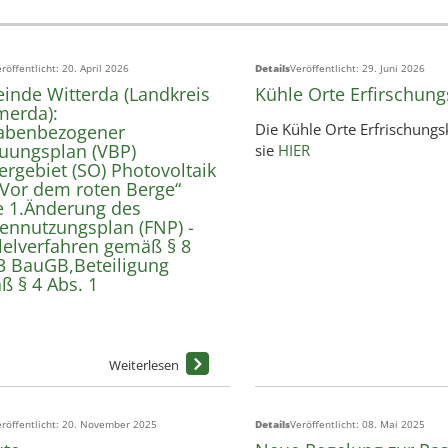
röffentlicht: 20. April 2026
Details
Veröffentlicht: 29. Juni 2026
inde Witterda (Landkreis
Kühle Orte Erfirschung
erda):
Die Kühle Orte Erfrischungs
abenbezogener
uungsplan (VBP)
sie
HIER
rgebiet (SO) Photovoltaik
„Vor dem roten Berge“
e 1.Änderung des
ennutzungsplan (FNP) -
lelverfahren gemäß § 8
3 BauGB,Beteiligung
 § 4 Abs. 1
röffentlicht: 20. November 2025
Details
Veröffentlicht: 08. Mai 2025